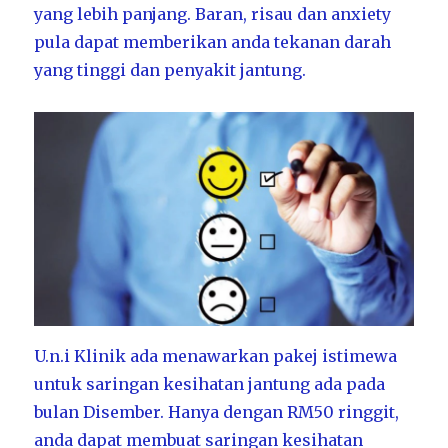
yang lebih panjang. Baran, risau dan anxiety
pula dapat memberikan anda tekanan darah
yang tinggi dan penyakit jantung.
U.n.i Klinik ada menawarkan pakej istimewa
untuk saringan kesihatan jantung ada pada
bulan Disember. Hanya dengan RM50 ringgit,
anda dapat membuat saringan kesihatan