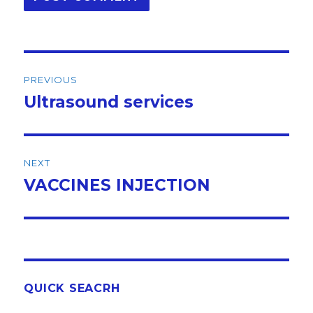
Post
PREVIOUS
navigation
Ultrasound services
Previous
post:
NEXT
VACCINES INJECTION
Next
post:
QUICK SEACRH