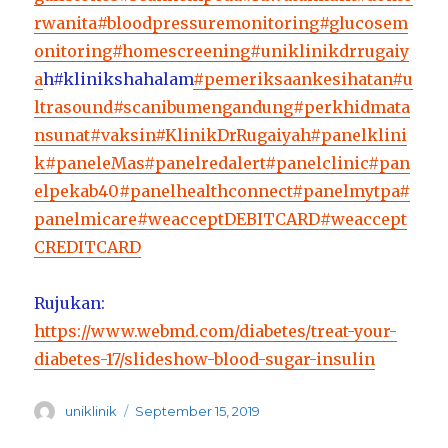
rwanita
#bloodpressuremonitoring
#glucosem
onitoring
#homescreening
#uniklinikdrrugaiy
a
h#klinikshahalam
#pemeriksaankesihatan
#u
ltrasound
#scanibumengandung
#perkhidmata
nsunat
#vaksin
#KlinikDrRugaiyah
#panelklini
k
#paneleMas
#panelredalert
#panelclinic
#pan
elpekab40
#panelhealthconnect
#panelmytpa
#
panelmicare
#weacceptDEBITCARD
#weaccept
CREDITCARD
Rujukan:
https://www.webmd.com/diabetes/treat-your-
diabetes-17/slideshow-blood-sugar-insulin
Author
Posted
uniklinik
September 15, 2019
on