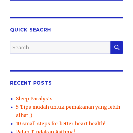
QUICK SEACRH
SEA
Search
for:
RECENT POSTS
Sleep Paralysis
5 Tips mudah untuk pemakanan yang lebih
sihat ;)
10 small steps for better heart health!
Pelan Tindakan Asthma!