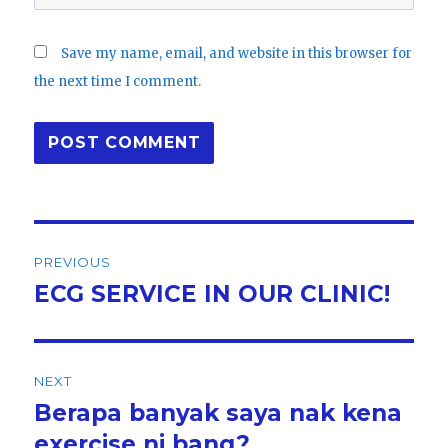
Save my name, email, and website in this browser for
the next time I comment.
Post
PREVIOUS
navigation
ECG SERVICE IN OUR CLINIC!
Previous
post:
NEXT
Berapa banyak saya nak kena
Next
post:
exercise ni bang?