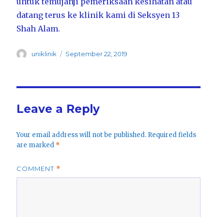
untuk temujanji pemeriksaan kesihatan atau
datang terus ke klinik kami di Seksyen 13
Shah Alam.
Author
Posted
uniklinik
September 22, 2019
on
Leave a Reply
Your email address will not be published.
Required fields
are marked
*
COMMENT
*