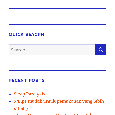
post:
QUICK SEACRH
SEA
Search
for:
RECENT POSTS
Sleep Paralysis
5 Tips mudah untuk pemakanan yang lebih
sihat ;)