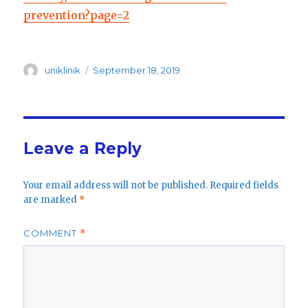
prevention?page=2
Author
Posted
uniklinik
September 18, 2019
on
Leave a Reply
Your email address will not be published.
Required fields
are marked
*
COMMENT
*