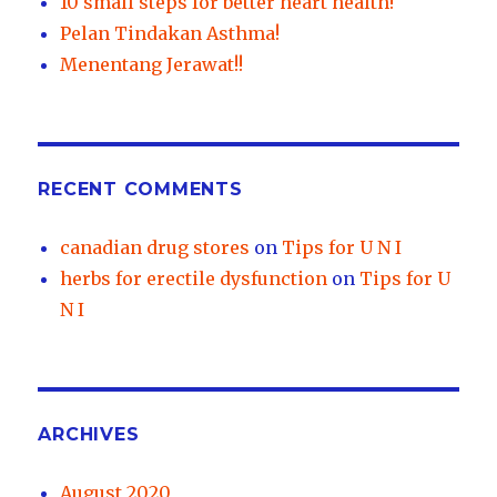
10 small steps for better heart health!
Pelan Tindakan Asthma!
Menentang Jerawat!!
RECENT COMMENTS
canadian drug stores
on
Tips for U N I
herbs for erectile dysfunction
on
Tips for U
N I
ARCHIVES
August 2020